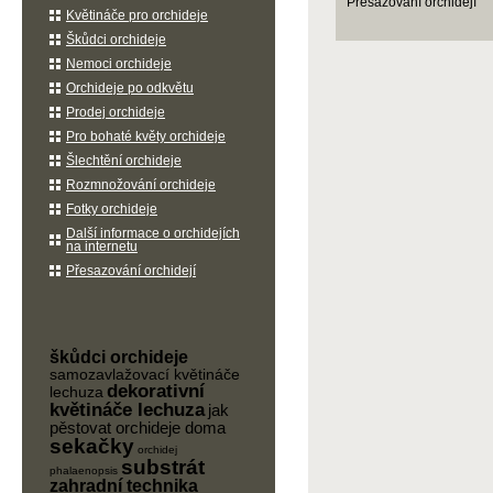
Přesazování orchidejí
Květináče pro orchideje
Škůdci orchideje
Nemoci orchideje
Orchideje po odkvětu
Prodej orchideje
Pro bohaté květy orchideje
Šlechtění orchideje
Rozmnožování orchideje
Fotky orchideje
Další informace o orchidejích
na internetu
Přesazování orchidejí
škůdci orchideje
samozavlažovací květináče
dekorativní
lechuza
květináče lechuza
jak
pěstovat orchideje doma
sekačky
orchidej
substrát
phalaenopsis
zahradní technika