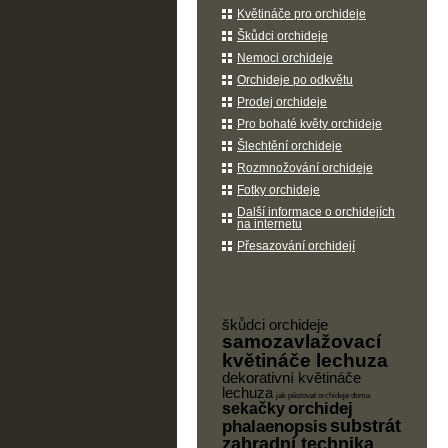
Květináče pro orchideje
Škůdci orchideje
Nemoci orchideje
Orchideje po odkvětu
Prodej orchideje
Pro bohaté květy orchideje
Šlechtění orchideje
Rozmnožování orchideje
Fotky orchideje
Další informace o orchidejích
na internetu
Přesazování orchidejí
škůdci orchideje
samozavlažovací
květináče lechuza
dekorativní květináče
lechuza
jak pěstovat orchideje doma
orchidej
sekačky
substrát
phalaenopsis
zahradní technika