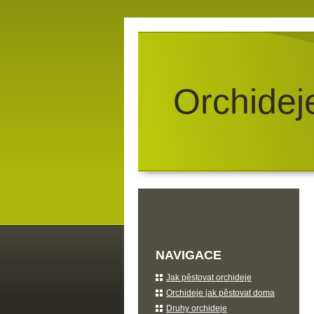
Orchidej
NAVIGACE
Jak pěstovat orchideje
Orchideje jak pěstovat doma
Druhy orchideje