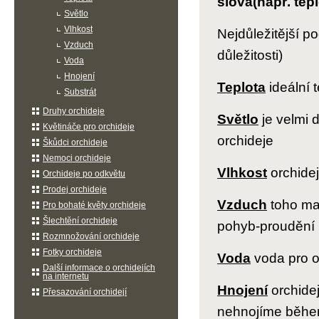
slova(např. tepl
Světlo
Vlhkost
Nejdůležitější 
Vzduch
důležitosti)
Voda
Hnojení
Teplota
ideální 
Substrát
Druhy orchideje
Světlo
je velmi d
Květináče pro orchideje
orchideje
Škůdci orchideje
Nemoci orchideje
Vlhkost
orchidej
Orchideje po odkvětu
Prodej orchideje
Vzduch
toho maj
Pro bohaté květy orchideje
Šlechtění orchideje
pohyb-proudění
Rozmnožování orchideje
Fotky orchideje
Voda
voda pro o
Další informace o orchidejích
na internetu
Hnojení
orchide
Přesazování orchidejí
nehnojíme během