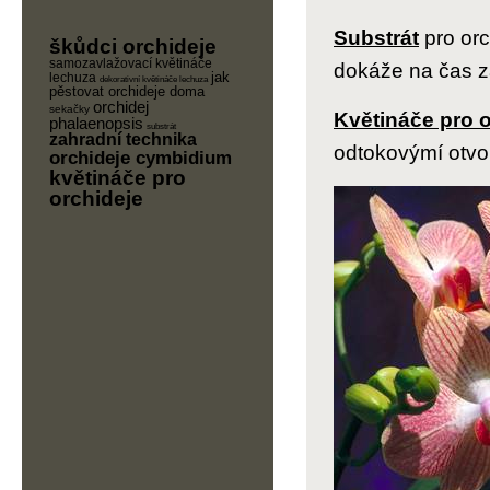
Substrát
pro orc
škůdci orchideje
samozavlažovací květináče
dokáže na čas z
jak
lechuza
dekorativní květináče lechuza
pěstovat orchideje doma
orchidej
sekačky
Květináče pro o
phalaenopsis
substrát
zahradní technika
odtokovýmí otvo
orchideje cymbidium
květináče pro
orchideje