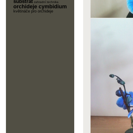
substrát
zahradní technika
orchideje cymbidium
květináče pro orchideje