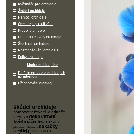
Květináče pro orchideje
Škůdci orchideje
Nemoci orchideje
Orchideje po odkvětu
Prodej orchideje
Pro bohaté květy orchideje
Šlechtění orchideje
Rozmnožování orchideje
Fotky orchideje
Modrá orchidej foto
Další informace o orchidejích
na internetu
Přesazování orchidejí
škůdci orchideje
samozavlažovací květináče
dekorativní
lechuza
květináče lechuza
jak
sekačky
pěstovat orchideje doma
orchidej phalaenopsis