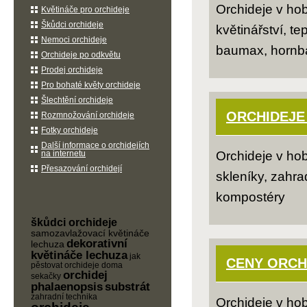
Orchideje v ho
Květináče pro orchideje
Škůdci orchideje
květinářství, te
Nemoci orchideje
baumax, hornb
Orchideje po odkvětu
Prodej orchideje
Pro bohaté květy orchideje
Šlechtění orchideje
ORCHIDEJE
Rozmnožování orchideje
Fotky orchideje
Další informace o orchidejích
na internetu
Orchideje v ho
Přesazování orchidejí
skleníky, zahrad
kompostéry
škůdci orchideje
samozavlažovací květináče
dekorativní
lechuza
květináče lechuza
jak
CENY ORCH
pěstovat orchideje doma
orchidej
sekačky
phalaenopsis
substrát
zahradní technika
Orchideje v ho