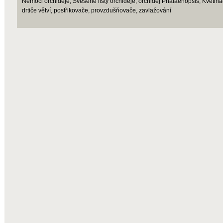
Nemoci orchideje, Svěšené listy orchideje, orchidej Phalaenopsis, Květináče
drtiče větví, postřikovače, provzdušňovače, zavlažování