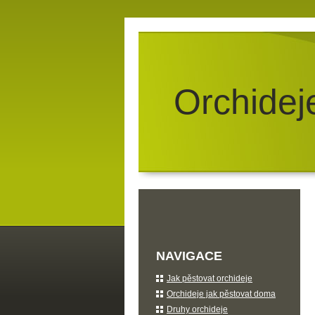
Orchidej
NAVIGACE
Jak pěstovat orchideje
Orchideje jak pěstovat doma
Druhy orchideje