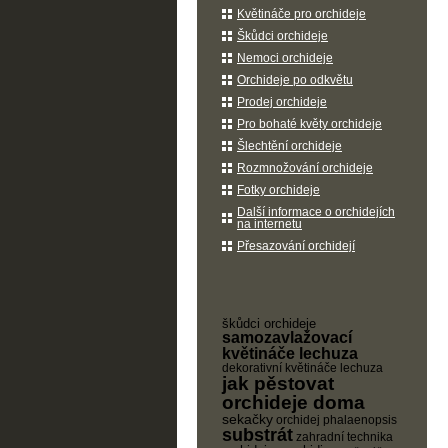
Květináče pro orchideje
Škůdci orchideje
Nemoci orchideje
Orchideje po odkvětu
Prodej orchideje
Pro bohaté květy orchideje
Šlechtění orchideje
Rozmnožování orchideje
Fotky orchideje
Další informace o orchidejích
na internetu
Přesazování orchidejí
škůdci orchideje
samozavlažovací
květináče lechuza
dekorativní květináče lechuza
jak pěstovat
orchideje doma
sekačky
orchidej phalaenopsis
substrát
zahradní technika