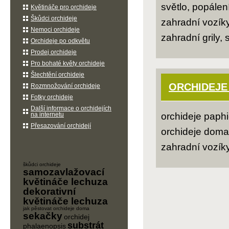
světlo, popálen
Květináče pro orchideje
Škůdci orchideje
zahradní vozík
Nemoci orchideje
zahradní grily, 
Orchideje po odkvětu
Prodej orchideje
Pro bohaté květy orchideje
Šlechtění orchideje
ORCHIDEJE
Rozmnožování orchideje
Fotky orchideje
Další informace o orchidejích
na internetu
orchideje paphi
Přesazování orchidejí
orchideje doma,
zahradní vozík
škůdci orchideje
samozavlažovací
květináče lechuza
dekorativní
květináče lechuza
jak pěstovat orchideje doma
sekačky
orchidej
substrát
phalaenopsis