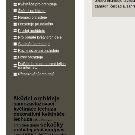
Škůdci orchideje, Svilušk
Květináče pro orchideje
zahradní čerpadla, zahra
Škůdci orchideje
Nemoci orchideje
Orchideje po odkvětu
Prodej orchideje
Pro bohaté květy orchideje
Šlechtění orchideje
Rozmnožování orchideje
Fotky orchideje
Další informace o orchidejích
na internetu
Přesazování orchidejí
škůdci orchideje
samozavlažovací
květináče lechuza
dekorativní květináče
lechuza
jak pěstovat
sekačky
orchideje doma
orchidej phalaenopsis
zahradní technika
orchideje
substrát