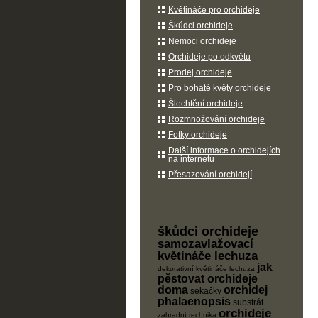
Květináče pro orchideje
Škůdci orchideje
Nemoci orchideje
Orchideje po odkvětu
Prodej orchideje
Pro bohaté květy orchideje
Šlechtění orchideje
Rozmnožování orchideje
Fotky orchideje
Další informace o orchidejích
na internetu
Přesazování orchidejí
škůdci orchideje
samozavlažovací
květináče lechuza
jak
dekorativní květináče lechuza
pěstovat orchideje
doma
orchidej
sekačky
phalaenopsis
substrát
orchideje
zahradní technika