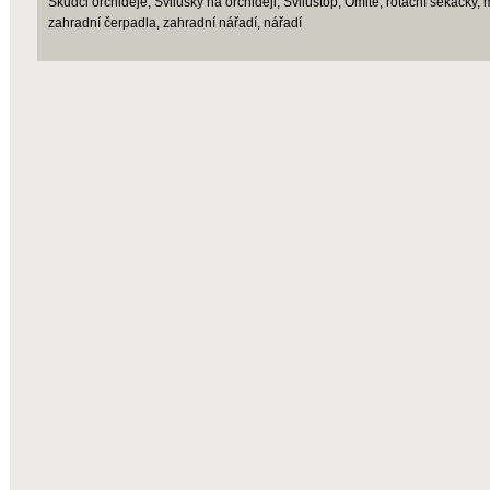
Škůdci orchideje, Svilušky na orchideji, Svilustop, Omite, rotační sekačky,
zahradní čerpadla, zahradní nářadí, nářadí