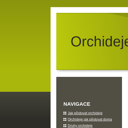
Orchidej
NAVIGACE
Jak pěstovat orchideje
Orchideje jak pěstovat doma
Druhy orchideje