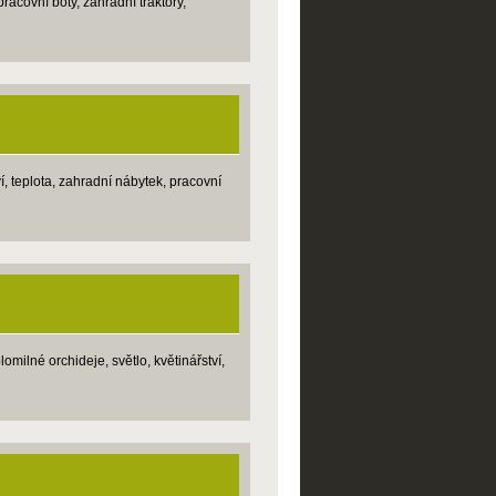
racovní boty, zahradní traktory,
, teplota, zahradní nábytek, pracovní
milné orchideje, světlo, květinářství,