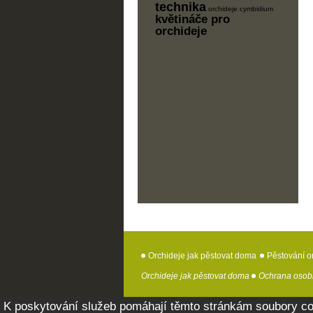
technika
orchideje cymbidium
květináče pro
orchideje
Orchideje jak pěstovat doma
Pěstování or
Orchideje jak pěstovat doma
Ochrana osob
K poskytování služeb pomáhají těmto stránkám soubory co