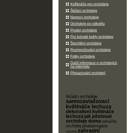
Květináče pro orchideje
Škůdci orchideje
Nemoci orchideje
Orchideje po odkvětu
Prodej orchideje
Pro bohaté květy orchideje
Šlechtění orchideje
Rozmnožování orchideje
Fotky orchideje
Další informace o orchidejích
na internetu
Přesazování orchidejí
škůdci orchideje
samozavlažovací
květináče lechuza
dekorativní květináče
lechuza
jak pěstovat
orchideje doma
sekačky
orchidej phalaenopsis
zahradní
substrát