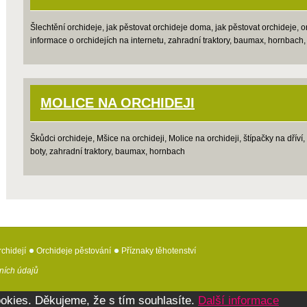
Šlechtění orchideje, jak pěstovat orchideje doma, jak pěstovat orchideje, o
informace o orchidejích na internetu, zahradní traktory, baumax, hornbach,
MOLICE NA ORCHIDEJI
Škůdci orchideje, Mšice na orchideji, Molice na orchideji, štípačky na dřív
boty, zahradní traktory, baumax, hornbach
chidejí
Orchideje pěstování
Příznaky těhotenství
ních údajů
okies. Děkujeme, že s tím souhlasíte.
Další informace