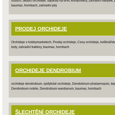
vzduch, škůdci orchideje, štípačky na dříví, kompostéry, zahradní nábytek, p
baumax, hornbach, zahradní pily
PRODEJ ORCHIDEJE
Orchideje v hobbymarketech, Prodej orchideje, Ceny orchideje, květinářství
boty, zahradní traktory, baumax, hornbach
ORCHIDEJE DENDROBIUM
orchideje dendrobium, epifytické orchideje, Dendobrium phalaenopsis, teplo
Dendrobium nobile, Dendrobium wardianum, baumax, hornbach
ŠLECHTĚNÍ ORCHIDEJE