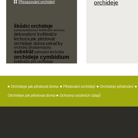
orchideje
Přesazování orchidejí
škůdci orchideje
samozavlažovací květináče lechuza
dekorativní květináče
lechuza
jak pěstovat
orchideje doma
sekačky
orchidej phalaenopsis
substrát
zahradní technika
orchideje cymbidium
květináče pro orchideje
Orchideje jak pěstovat doma
Pěstování orchidejí
Orchideje pěstování
Orchideje jak pěstovat doma
Ochrana osobních údajů