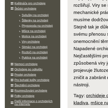
Květináče pro orchideje
rozšiřují. Viry s
Škůdci orchideje
mechanické práci 
Svilušky na orchideji
musíme dodržovat
Štítenky na orchideji
Physopoda na orchideji
Stejně tak je důl
Mšice na orchideji
svému přenosu 
Molice na orchideji
onemocnění těmi
Viry orchideje
Slimáci na orchideji
Napadené orchid
Roztoči na orchideji
Nejčastějšími pr
Puklice na orchideji
způsobená viry j
Nemoci orchideje
Orchideje po odkvětu
projevuje žlutoz
Prodej orchideje
zničit a zabráni
Pro bohaté květy orchideje
nástroji.
Šlechtění orchideje
Rozmnožování orchideje
Tagy:
orchideje
Fotky orchideje
Další informace o orchidejích
kladiva
,
mšice na
na internetu