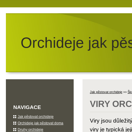
Orchideje jak pě
Jak pěstovat orchideje
>>
Šků
VIRY OR
NAVIGACE
Jak pěstovat orchideje
Viry jsou důleži
Orchideje jak pěstovat doma
viry je typická j
Druhy orchideje